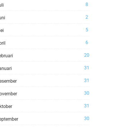
8
li
2
uni
5
ei
6
ril
20
ebruari
31
anuari
31
esember
30
ovember
31
ktober
30
eptember