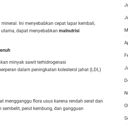
Ju
J
n mineral. Ini menyebabkan cepat lapar kembali,
M
si utama, dapat menyebabkan
malnutrisi
Ap
Jenuh
F
an minyak sawit terhidrogenasi
J
 berperan dalam peningkatan kolesterol jahat (LDL)
D
N
at mengganggu flora usus karena rendah serat dan
O
n sembelit, perut kembung, dan gangguan
S