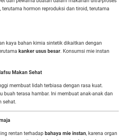
et dan pewarna buatan dalam makanan ultra-proses
erutama hormon reproduksi dan tiroid, terutama
dan kaya bahan kimia sintetik dikaitkan dengan
terutama
kanker usus besar
. Konsumsi mie instan
Nafsu Makan Sehat
ggi membuat lidah terbiasa dengan rasa kuat.
au buah terasa hambar. Ini membuat anak-anak dan
 sehat.
emaja
ing rentan terhadap
bahaya mie instan
, karena organ