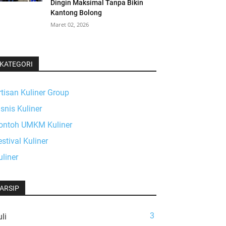
Dingin Maksimal Tanpa Bikin
Kantong Bolong
Maret 02, 2026
KATEGORI
rtisan Kuliner Group
isnis Kuliner
ontoh UMKM Kuliner
estival Kuliner
uliner
ARSIP
3
li