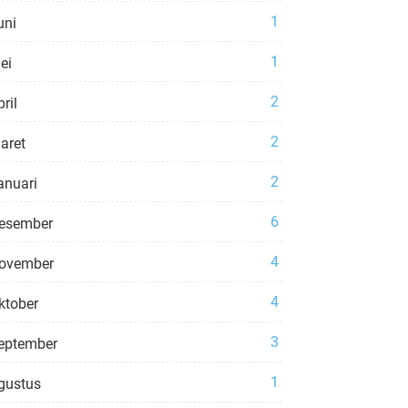
1
uni
1
ei
2
ril
2
aret
2
anuari
6
esember
4
ovember
4
ktober
3
eptember
1
gustus