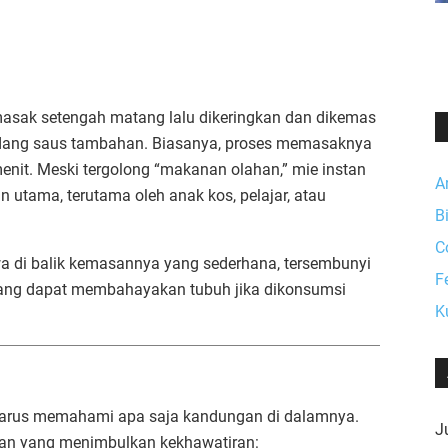
imasak setengah matang lalu dikeringkan dan dikemas
dang saus tambahan. Biasanya, proses memasaknya
nit. Meski tergolong “makanan olahan,” mie instan
A
 utama, terutama oleh anak kos, pelajar, atau
B
C
 di balik kemasannya yang sederhana, tersembunyi
F
 yang dapat membahayakan tubuh jika dikonsumsi
K
 harus memahami apa saja kandungan di dalamnya.
Ju
tan yang menimbulkan kekhawatiran: