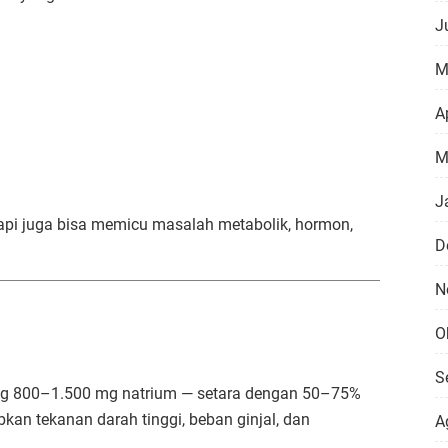
J
M
Ap
M
J
tapi juga bisa memicu masalah metabolik, hormon,
D
N
O
S
ng 800–1.500 mg natrium — setara dengan 50–75%
kan tekanan darah tinggi, beban ginjal, dan
A