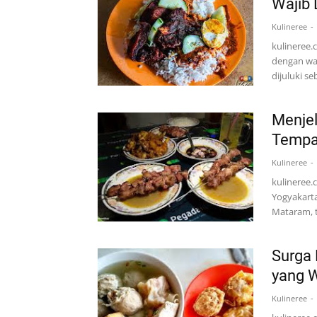
Wajib 
Kulineree
kulineree.
dengan war
dijuluki s
Menjel
Tempa
Kulineree
kulineree.
Yogyakarta
Mataram, 
Surga 
yang W
Kulineree