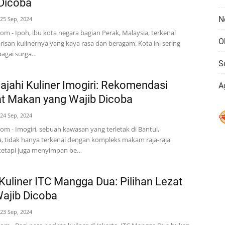
Dicoba
N
25 Sep, 2024
com - Ipoh, ibu kota negara bagian Perak, Malaysia, terkenal
O
isan kulinernya yang kaya rasa dan beragam. Kota ini sering
ebagai surga…
S
ajahi Kuliner Imogiri: Rekomendasi
A
t Makan yang Wajib Dicoba
24 Sep, 2024
com - Imogiri, sebuah kawasan yang terletak di Bantul,
, tidak hanya terkenal dengan kompleks makam raja-raja
tetapi juga menyimpan be…
Kuliner ITC Mangga Dua: Pilihan Lezat
ajib Dicoba
23 Sep, 2024