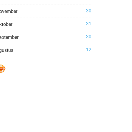
30
ovember
31
ktober
30
eptember
12
gustus