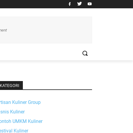
ment
KATEGORI
rtisan Kuliner Group
isnis Kuliner
ontoh UMKM Kuliner
estival Kuliner