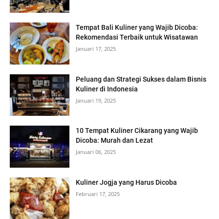
Tempat Bali Kuliner yang Wajib Dicoba:
Rekomendasi Terbaik untuk Wisatawan
Januari 17, 2025
Peluang dan Strategi Sukses dalam Bisnis
Kuliner di Indonesia
Januari 19, 2025
10 Tempat Kuliner Cikarang yang Wajib
Dicoba: Murah dan Lezat
Januari 06, 2025
Kuliner Jogja yang Harus Dicoba
Februari 17, 2025