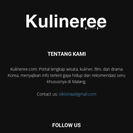
TENTANG KAMI
Kulineree.com: Portal lengkap wisata, kuliner, film, dan drama
Korea, menyajikan info terkini gaya hidup dan rekomendasi seru
khususnya di Malang.
Contact us:
idkionaa@gmail.com
FOLLOW US