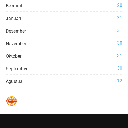
20
Februari
31
Januari
31
Desember
30
November
31
Oktober
30
September
12
Agustus