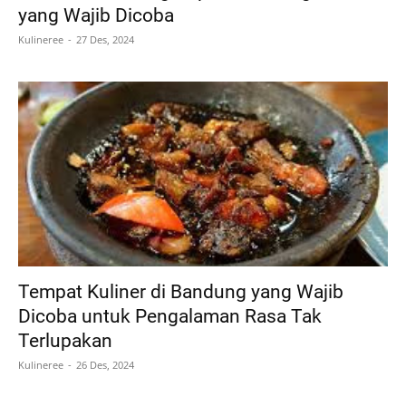
yang Wajib Dicoba
Kulineree
27 Des, 2024
Tempat Kuliner di Bandung yang Wajib
Dicoba untuk Pengalaman Rasa Tak
Terlupakan
Kulineree
26 Des, 2024