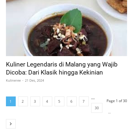
Kuliner Legendaris di Malang yang Wajib
Dicoba: Dari Klasik hingga Kekinian
Kulineree
21 Des, 2024
...
Page 1 of 30
1
2
3
4
5
6
7
30
...