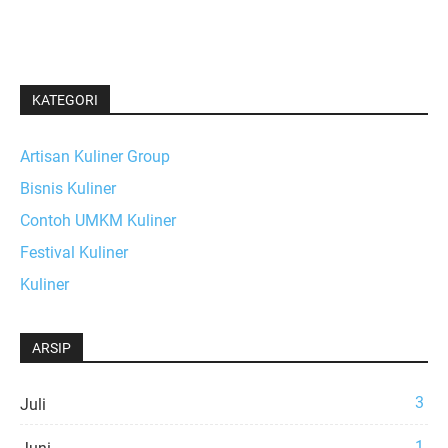
KATEGORI
Artisan Kuliner Group
Bisnis Kuliner
Contoh UMKM Kuliner
Festival Kuliner
Kuliner
ARSIP
3
Juli
1