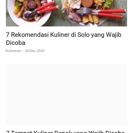
7 Rekomendasi Kuliner di Solo yang Wajib
Dicoba
Kulineree
24 Des, 2024