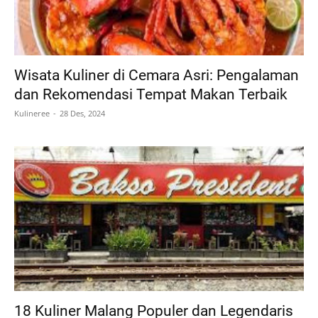
Wisata Kuliner di Cemara Asri: Pengalaman
dan Rekomendasi Tempat Makan Terbaik
Kulineree
28 Des, 2024
18 Kuliner Malang Populer dan Legendaris