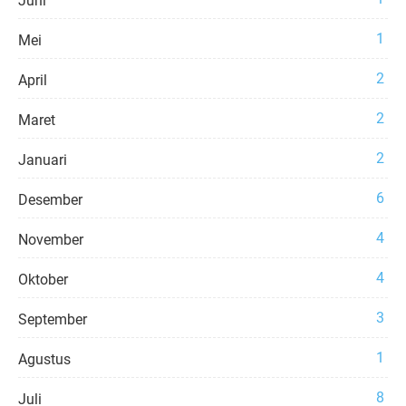
Juni
1
Mei
2
April
2
Maret
2
Januari
6
Desember
4
November
4
Oktober
3
September
1
Agustus
8
Juli