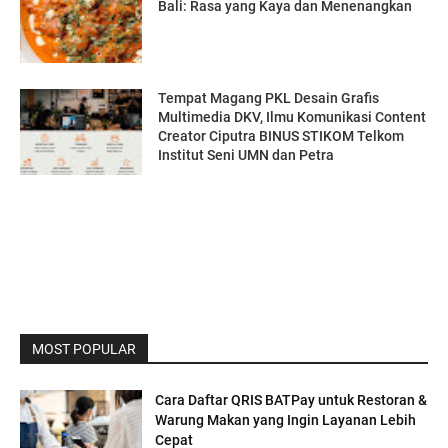
Bali: Rasa yang Kaya dan Menenangkan
Tempat Magang PKL Desain Grafis
Multimedia DKV, Ilmu Komunikasi Content
Creator Ciputra BINUS STIKOM Telkom
Institut Seni UMN dan Petra
MOST POPULAR
Cara Daftar QRIS BATPay untuk Restoran &
Warung Makan yang Ingin Layanan Lebih
Cepat