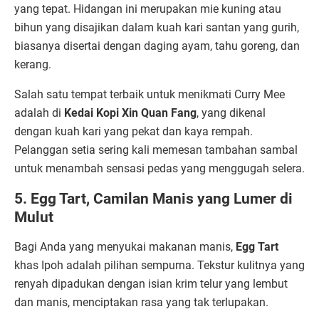
yang tepat. Hidangan ini merupakan mie kuning atau
bihun yang disajikan dalam kuah kari santan yang gurih,
biasanya disertai dengan daging ayam, tahu goreng, dan
kerang.
Salah satu tempat terbaik untuk menikmati Curry Mee
adalah di
Kedai Kopi Xin Quan Fang
, yang dikenal
dengan kuah kari yang pekat dan kaya rempah.
Pelanggan setia sering kali memesan tambahan sambal
untuk menambah sensasi pedas yang menggugah selera.
5. Egg Tart, Camilan Manis yang Lumer di
Mulut
Bagi Anda yang menyukai makanan manis,
Egg Tart
khas Ipoh adalah pilihan sempurna. Tekstur kulitnya yang
renyah dipadukan dengan isian krim telur yang lembut
dan manis, menciptakan rasa yang tak terlupakan.