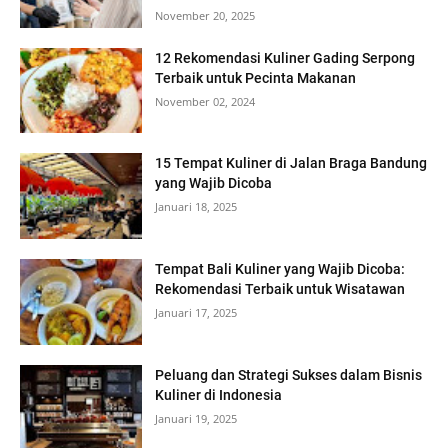
November 20, 2025
12 Rekomendasi Kuliner Gading Serpong
Terbaik untuk Pecinta Makanan
November 02, 2024
15 Tempat Kuliner di Jalan Braga Bandung
yang Wajib Dicoba
Januari 18, 2025
Tempat Bali Kuliner yang Wajib Dicoba:
Rekomendasi Terbaik untuk Wisatawan
Januari 17, 2025
Peluang dan Strategi Sukses dalam Bisnis
Kuliner di Indonesia
Januari 19, 2025