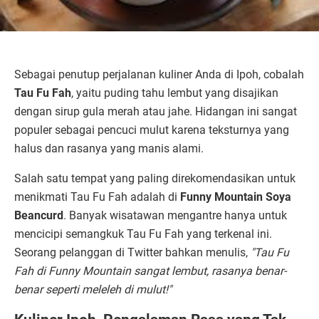
Sebagai penutup perjalanan kuliner Anda di Ipoh, cobalah
Tau Fu Fah
, yaitu puding tahu lembut yang disajikan
dengan sirup gula merah atau jahe. Hidangan ini sangat
populer sebagai pencuci mulut karena teksturnya yang
halus dan rasanya yang manis alami.
Salah satu tempat yang paling direkomendasikan untuk
menikmati Tau Fu Fah adalah di
Funny Mountain Soya
Beancurd
. Banyak wisatawan mengantre hanya untuk
mencicipi semangkuk Tau Fu Fah yang terkenal ini.
Seorang pelanggan di Twitter bahkan menulis,
"Tau Fu
Fah di Funny Mountain sangat lembut, rasanya benar-
benar seperti meleleh di mulut!"