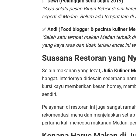
✅
Dewi (Pelanggan setia sejak 2019)
"Saya selalu pesan Bihun Bebek di sini kar
seperti di Medan. Belum ada tempat lain di 
✅
Andi (Food blogger & pecinta kuliner M
"Salah satu tempat makan Medan terbaik di
yang kaya rasa dan tidak terlalu encer, ini 
Suasana Restoran yang 
Selain makanan yang lezat,
Julia Kuliner 
hangat. Interiornya didesain sederhana n
kursi kayu memberikan kesan homey, memb
sendiri.
Pelayanan di restoran ini juga sangat ram
rekomendasi menu dan menjelaskan setiap 
pertama kali mencoba makanan Medan, pen
Kenapa Harus Makan di Ju