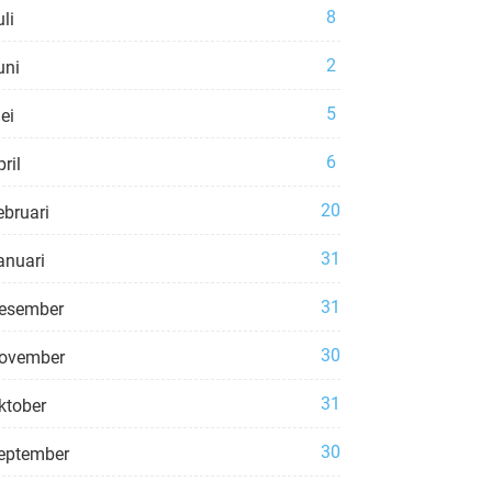
8
li
2
uni
5
ei
6
ril
20
ebruari
31
anuari
31
esember
30
ovember
31
ktober
30
eptember