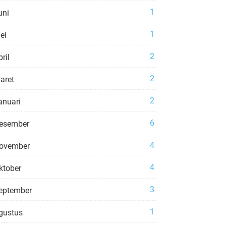
1
uni
1
ei
2
ril
2
aret
2
anuari
6
esember
4
ovember
4
ktober
3
eptember
1
gustus