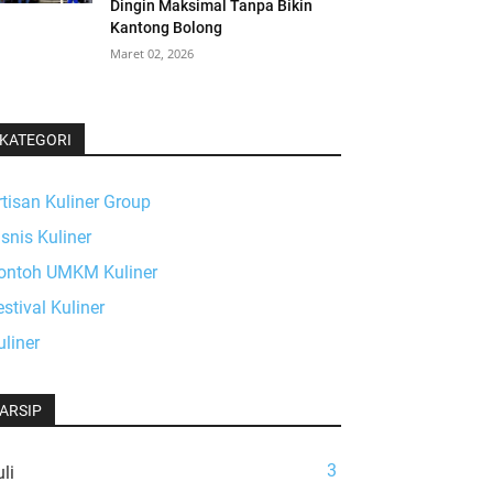
Dingin Maksimal Tanpa Bikin
Kantong Bolong
Maret 02, 2026
KATEGORI
rtisan Kuliner Group
isnis Kuliner
ontoh UMKM Kuliner
estival Kuliner
uliner
ARSIP
3
li