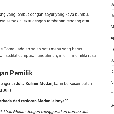
Ju
ntong yang lembut dengan sayur yang kaya bumbu.
J
nya semakin lezat dengan tambahan rendang atau
M
Ap
 Mie Gomak adalah salah satu menu yang harus
F
n sedikit campuran andaliman, mie ini memiliki rasa
J
D
an Pemilik
N
mengenai
Julia Kuliner Medan
, kami berkesempatan
u Julia
.
O
rbeda dari restoran Medan lainnya?"
S
ntik khas Medan dengan menggunakan bumbu asli