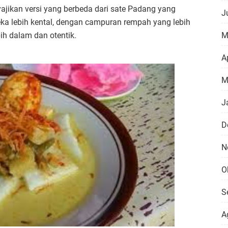
yajikan versi yang berbeda dari sate Padang yang
J
eka lebih kental, dengan campuran rempah yang lebih
M
ih dalam dan otentik.
Ap
M
J
D
N
O
S
A