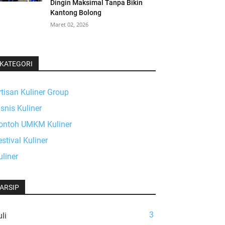
Dingin Maksimal Tanpa Bikin
Kantong Bolong
Maret 02, 2026
KATEGORI
rtisan Kuliner Group
isnis Kuliner
ontoh UMKM Kuliner
estival Kuliner
uliner
ARSIP
3
li