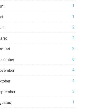
1
uni
1
ei
2
ril
2
aret
2
anuari
6
esember
4
ovember
4
ktober
3
eptember
1
gustus