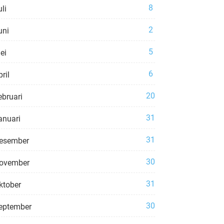
8
li
2
uni
5
ei
6
ril
20
ebruari
31
anuari
31
esember
30
ovember
31
ktober
30
eptember