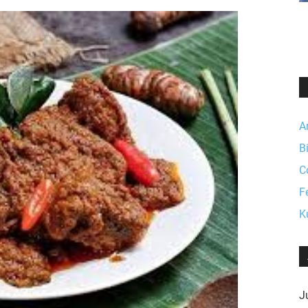
A
B
C
F
K
Ju