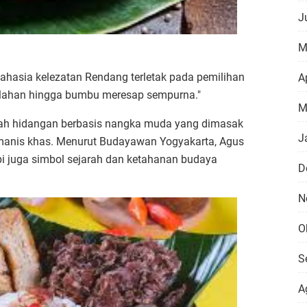
J
M
ahasia kelezatan Rendang terletak pada pemilihan
Ap
rlahan hingga bumbu meresap sempurna."
M
ah hidangan berbasis nangka muda yang dimasak
J
manis khas. Menurut Budayawan Yogyakarta, Agus
pi juga simbol sejarah dan ketahanan budaya
D
N
O
S
A