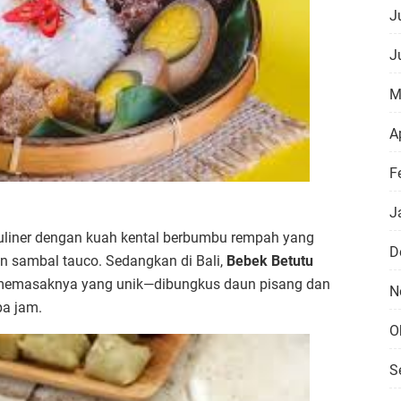
Ju
J
M
Ap
F
J
uliner dengan kuah kental berbumbu rempah yang
D
an sambal tauco. Sedangkan di Bali,
Bebek Betutu
 memasaknya yang unik—dibungkus daun pisang dan
N
pa jam.
O
S