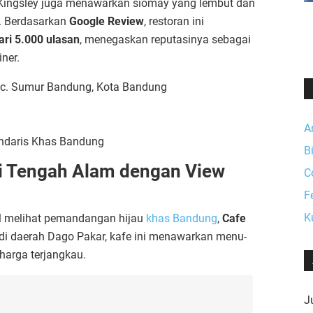
, Kingsley juga menawarkan siomay yang lembut dan
. Berdasarkan
Google Review
, restoran ini
ari 5.000 ulasan
, menegaskan reputasinya sebagai
iner.
Kec. Sumur Bandung, Kota Bandung
A
endaris Khas Bandung
B
di Tengah Alam dengan View
C
F
K
l melihat pemandangan hijau
khas Bandung
,
Cafe
k di daerah Dago Pakar, kafe ini menawarkan menu-
arga terjangkau.
Ju