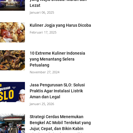
Lezat
Januari 06, 2025
Kuliner Jogja yang Harus Dicoba
Februari 17, 2025
10 Extreme Kuliner Indonesia
yang Menantang Selera
Petualang
November 27, 2024
Jasa Pengurusan SLO: Solusi
Praktis Agar Instalasi Listrik
Aman dan Legal
Januari 25, 2026
Strategi Cerdas Menemukan
Bengkel AC Mobil Terdekat yang
Jujur, Cepat, dan Bikin Kabin