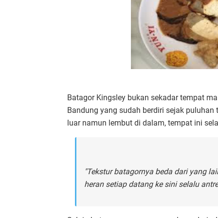
Batagor Kingsley bukan sekadar tempat mak
Bandung yang sudah berdiri sejak puluhan t
luar namun lembut di dalam, tempat ini se
"Tekstur batagornya beda dari yang lai
heran setiap datang ke sini selalu antr