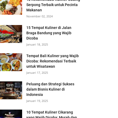
Serpong Terbaik untuk Pecinta
Makanan
November 02, 2024
15 Tempat Kuliner di Jalan
Braga Bandung yang Wajib
Dicoba
Januari 18, 2025
Tempat Bali Kuliner yang Wajib
Dicoba: Rekomendasi Terbaik
untuk Wisatawan
Januari 17, 2025
Peluang dan Strategi Sukses
dalam Bisnis Kuliner di
Indonesia
Januari 19, 2025
10 Tempat Kuliner Cikarang
yang Wajib Dicoba: Murah dan