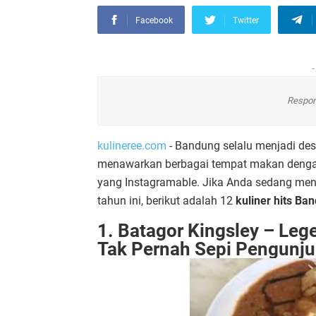
Facebook
Twitter
-
Respon
kulineree.com
- Bandung selalu menjadi desti
menawarkan berbagai tempat makan dengan 
yang Instagramable. Jika Anda sedang men
tahun ini, berikut adalah 12
kuliner hits Ba
1. Batagor Kingsley – Le
Tak Pernah Sepi Pengunj