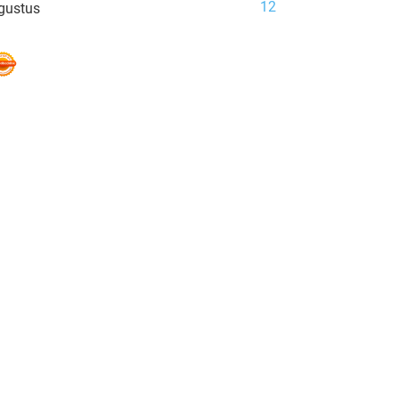
12
gustus