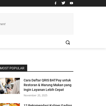
ment
MOST POPULAR
Cara Daftar QRIS BATPay untuk
Restoran & Warung Makan yang
Ingin Layanan Lebih Cepat
November 20, 2025
12 Rekomendasi Kuliner Gading