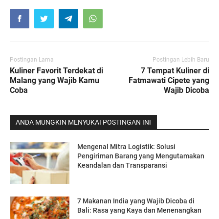
Postingan Lama
Postingan Lebih Baru
Kuliner Favorit Terdekat di
7 Tempat Kuliner di
Malang yang Wajib Kamu
Fatmawati Cipete yang
Coba
Wajib Dicoba
ANDA MUNGKIN MENYUKAI POSTINGAN INI
Mengenal Mitra Logistik: Solusi
Pengiriman Barang yang Mengutamakan
Keandalan dan Transparansi
7 Makanan India yang Wajib Dicoba di
Bali: Rasa yang Kaya dan Menenangkan