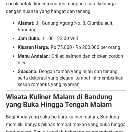
cocok untuk dinner romantis maupun acara keluarga
dengan nuansa yang hangat dan tenang.
Alamat:
Jl. Gunung Agung No. 8, Ciumbuleuit,
Bandung
Jam Buka:
11.00 - 22.00 WIB
Kisaran Harga:
Rp 75.000 - Rp 200.000 per orang
Menu Andalan:
Grilled salmon dan chicken cordon
bleu
Suasana:
Dengan taman yang hijau dan tenang
serta dekorasi yang elegan, tempat ini memberikan
kesan romantis yang nyaman.
Wisata Kuliner Malam di Bandung
yang Buka Hingga Tengah Malam
Bagi Anda yang suka berburu kuliner malam, Bandung
memiliki banyak pilihan tempat makan yang buka hingga