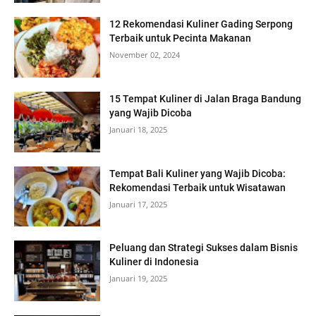
12 Rekomendasi Kuliner Gading Serpong
Terbaik untuk Pecinta Makanan
November 02, 2024
15 Tempat Kuliner di Jalan Braga Bandung
yang Wajib Dicoba
Januari 18, 2025
Tempat Bali Kuliner yang Wajib Dicoba:
Rekomendasi Terbaik untuk Wisatawan
Januari 17, 2025
Peluang dan Strategi Sukses dalam Bisnis
Kuliner di Indonesia
Januari 19, 2025