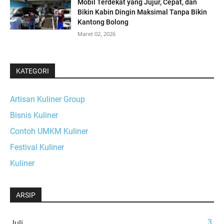
Mobil Terdekat yang Jujur, Cepat, dan
Bikin Kabin Dingin Maksimal Tanpa Bikin
Kantong Bolong
Maret 02, 2026
KATEGORI
Artisan Kuliner Group
Bisnis Kuliner
Contoh UMKM Kuliner
Festival Kuliner
Kuliner
ARSIP
3
Juli