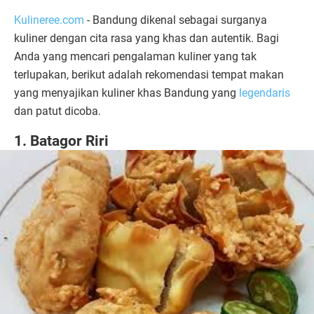
Kulineree.com
- Bandung dikenal sebagai surganya
kuliner dengan cita rasa yang khas dan autentik. Bagi
Anda yang mencari pengalaman kuliner yang tak
terlupakan, berikut adalah rekomendasi tempat makan
yang menyajikan kuliner khas Bandung yang
legendaris
dan patut dicoba.
1. Batagor Riri