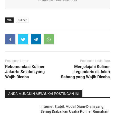
VIA
Kuliner
Postingan Lama
Postingan Lebih Baru
Rekomendasi Kuliner
Menjelajahi Kuliner
Jakarta Selatan yang
Legendaris di Jalan
Wajib Dicoba
Sabang yang Wajib Dicoba
ANDA MUNGKIN MENYUKAI POSTINGAN INI
Internet Stabil, Modal Diam-Diam yang
Sering Diabaikan Usaha Kuliner Rumahan