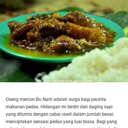
Oseng mercon Bu Narti adalah surga bagi pecinta
makanan pedas. Hidangan ini terdiri dari daging sapi
yang ditumis dengan cabai rawit dalam jumlah besar,
menciptakan sensasi pedas yang luar biasa. Bagi yang