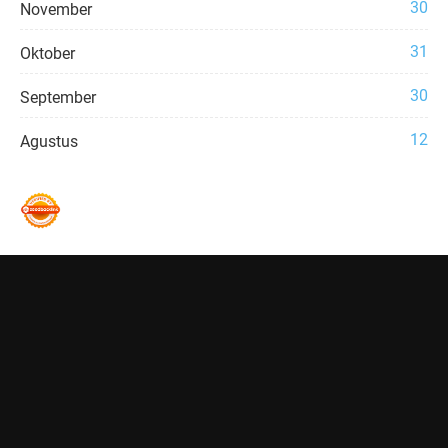
30
November
31
Oktober
30
September
12
Agustus